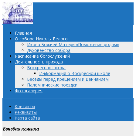
Главная
О соборе Николы Белого
Икона Божией Матери «Поможение родам»
Духовенство собора
Расписание богослужений
Деятельность прихода
Воскресная школа
Информация о Воскресной школе
Беседы перед Крещением и Венчанием
Паломнические поездки
Фотогалерея
Контакты
Реквизиты
Карта сайта
Боковая колонка