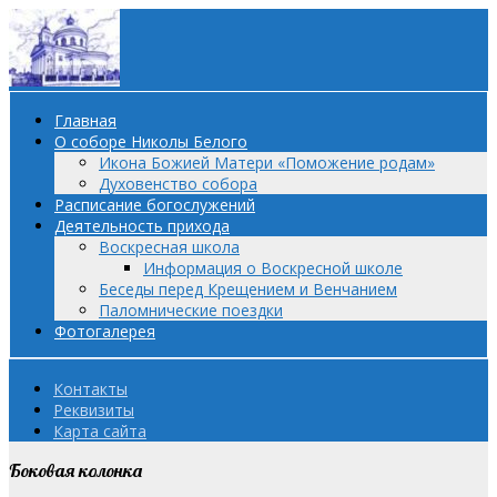
Главная
О соборе Николы Белого
Икона Божией Матери «Поможение родам»
Духовенство собора
Расписание богослужений
Деятельность прихода
Воскресная школа
Информация о Воскресной школе
Беседы перед Крещением и Венчанием
Паломнические поездки
Фотогалерея
Контакты
Реквизиты
Карта сайта
Боковая колонка