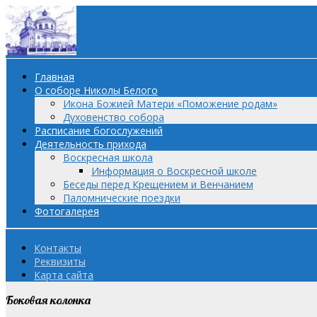
Главная
О соборе Николы Белого
Икона Божией Матери «Поможение родам»
Духовенство собора
Расписание богослужений
Деятельность прихода
Воскресная школа
Информация о Воскресной школе
Беседы перед Крещением и Венчанием
Паломнические поездки
Фотогалерея
Контакты
Реквизиты
Карта сайта
Боковая колонка