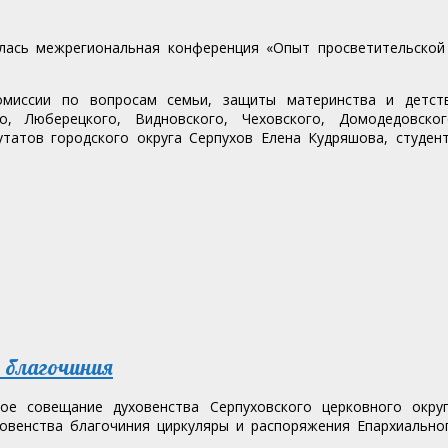
ялась межрегиональная конференция «Опыт просветительской
комиссии по вопросам семьи, защиты материнства и детст
, Люберецкого, Видновского, Чеховского, Домодедовског
утатов городского округа Серпухов Елена Кудряшова, студен
о благочиния
е совещание духовенства Серпуховского церковного округ
ховенства благочиния циркуляры и распоряжения Епархиально