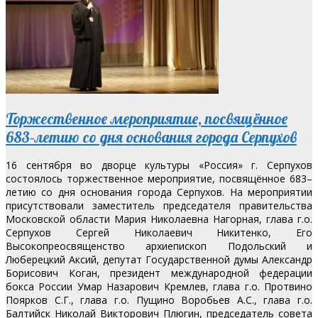
Торжественное мероприятие, посвящённое
683–летию со дня основания города Серпухов
16 сентября во дворце культуры «Россия» г. Серпухов
состоялось торжественное мероприятие, посвящённое 683–
летию со дня основания города Серпухов. На мероприятии
присутствовали заместитель председателя правительства
Московской области Мария Николаевна Нагорная, глава г.о.
Серпухов Сергей Николаевич Никитенко, Его
Высокопреосвященство архиепископ Подольский и
Люберецкий Аксий, депутат Государственной думы Александр
Борисович Коган, президент международной федерации
бокса России Умар Назарович Кремлев, глава г.о. Протвино
Поярков С.Г., глава г.о. Пущино Воробьев А.С., глава г.о.
Балтийск Николай Викторович Плюгин, председатель совета