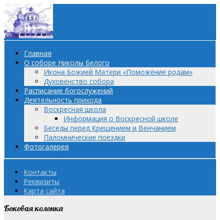
Главная
О соборе Николы Белого
Икона Божией Матери «Поможение родам»
Духовенство собора
Расписание богослужений
Деятельность прихода
Воскресная школа
Информация о Воскресной школе
Беседы перед Крещением и Венчанием
Паломнические поездки
Фотогалерея
Контакты
Реквизиты
Карта сайта
Боковая колонка