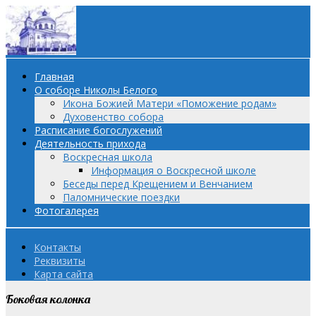
Главная
О соборе Николы Белого
Икона Божией Матери «Поможение родам»
Духовенство собора
Расписание богослужений
Деятельность прихода
Воскресная школа
Информация о Воскресной школе
Беседы перед Крещением и Венчанием
Паломнические поездки
Фотогалерея
Контакты
Реквизиты
Карта сайта
Боковая колонка