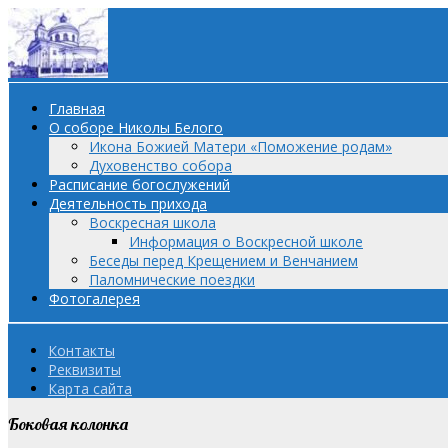
Главная
О соборе Николы Белого
Икона Божией Матери «Поможение родам»
Духовенство собора
Расписание богослужений
Деятельность прихода
Воскресная школа
Информация о Воскресной школе
Беседы перед Крещением и Венчанием
Паломнические поездки
Фотогалерея
Контакты
Реквизиты
Карта сайта
Боковая колонка