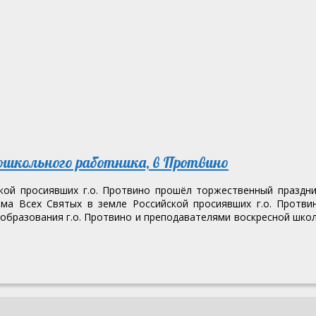
школьного работника, в Протвино
кой просиявших г.о. Протвино прошёл торжественный праздни
а Всех Святых в земле Российской просиявших г.о. Протви
образования г.о. Протвино и преподавателями воскресной шко