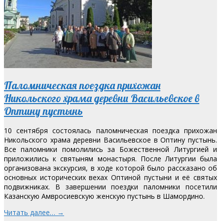
Паломническая поездка прихожан
Никольского храма деревни Васильевское в
Оптину пустынь
10 сентября состоялась паломническая поездка прихожан
Никольского храма деревни Васильевское в Оптину пустынь.
Все паломники помолились за Божественной Литургией и
приложились к святыням монастыря. После Литургии была
организована экскурсия, в ходе которой было рассказано об
основных исторических вехах Оптиной пустыни и её святых
подвижниках. В завершении поездки паломники посетили
Казанскую Амвросиевскую женскую пустынь в Шамордино.
Читать далее… →