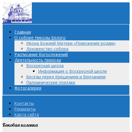
Главная
О соборе Николы Белого
Икона Божией Матери «Поможение родам»
Духовенство собора
Расписание богослужений
Деятельность прихода
Воскресная школа
Информация о Воскресной школе
Беседы перед Крещением и Венчанием
Паломнические поездки
Фотогалерея
Контакты
Реквизиты
Карта сайта
Боковая колонка