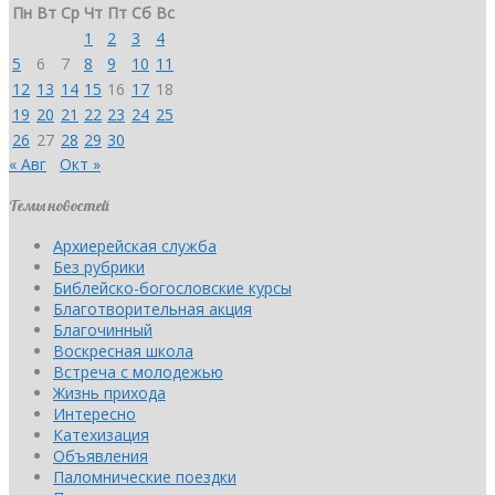
Пн
Вт
Ср
Чт
Пт
Сб
Вс
1
2
3
4
5
6
7
8
9
10
11
12
13
14
15
16
17
18
19
20
21
22
23
24
25
26
27
28
29
30
« Авг
Окт »
Темы новостей
Архиерейская служба
Без рубрики
Библейско-богословские курсы
Благотворительная акция
Благочинный
Воскресная школа
Встреча с молодежью
Жизнь прихода
Интересно
Катехизация
Объявления
Паломнические поездки