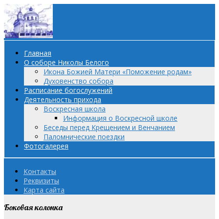
Главная
О соборе Николы Белого
Икона Божией Матери «Поможение родам»
Духовенство собора
Расписание богослужений
Деятельность прихода
Воскресная школа
Информация о Воскресной школе
Беседы перед Крещением и Венчанием
Паломнические поездки
Фотогалерея
Контакты
Реквизиты
Карта сайта
Боковая колонка